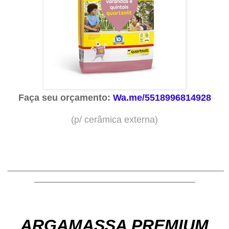
Faça seu orçamento:
Wa.me/5518996814928
(p/ cerâmica externa
)
_______________________________________________
___________________________________
ARGAMASSA PREMIUM